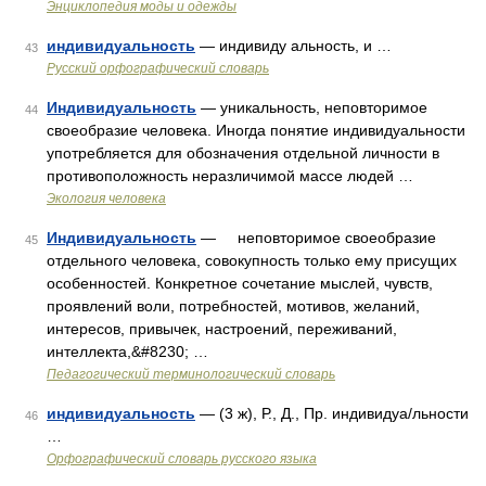
Энциклопедия моды и одежды
индивидуальность
— индивиду альность, и …
43
Русский орфографический словарь
Индивидуальность
— уникальность, неповторимое
44
своеобразие человека. Иногда понятие индивидуальности
употребляется для обозначения отдельной личности в
противоположность неразличимой массе людей …
Экология человека
Индивидуальность
— неповторимое своеобразие
45
отдельного человека, совокупность только ему присущих
особенностей. Конкретное сочетание мыслей, чувств,
проявлений воли, потребностей, мотивов, желаний,
интересов, привычек, настроений, переживаний,
интеллекта,&#8230; …
Педагогический терминологический словарь
индивидуальность
— (3 ж), Р., Д., Пр. индивидуа/льности
46
…
Орфографический словарь русского языка