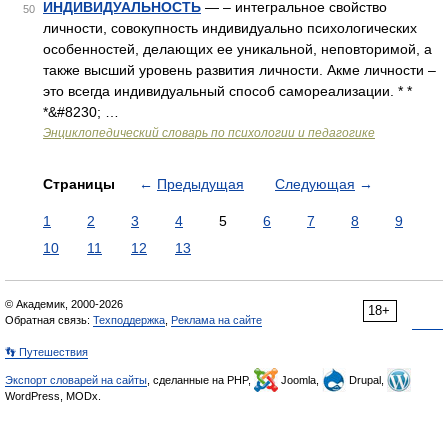
ИНДИВИДУАЛЬНОСТЬ
— – интегральное свойство
50
личности, совокупность индивидуально психологических
особенностей, делающих ее уникальной, неповторимой, а
также высший уровень развития личности. Акме личности –
это всегда индивидуальный способ самореализации. * *
*&#8230; …
Энциклопедический словарь по психологии и педагогике
Страницы
←
Предыдущая
Следующая
→
1
2
3
4
5
6
7
8
9
10
11
12
13
© Академик, 2000-2026
18+
Обратная связь:
Техподдержка
,
Реклама на сайте
👣 Путешествия
Экспорт словарей на сайты
, сделанные на PHP,
Joomla,
Drupal,
WordPress, MODx.